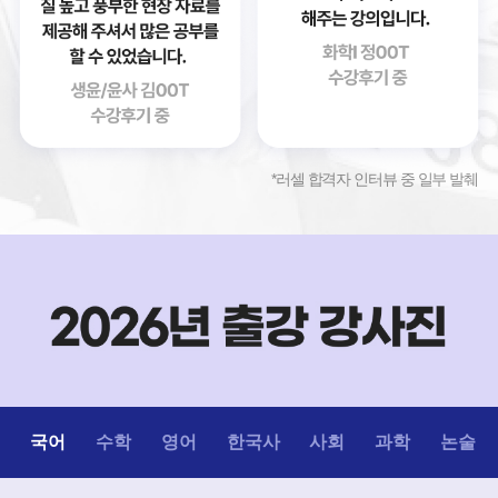
*러셀 합격자 인터뷰 중 일부 발췌
국어
수학
영어
한국사
사회
과학
논술