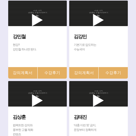
강민철
김강민
현강?
기본기로 압도하는
강민철 하나면 된다.
수능국어
강의계획서
강의계획서
김상훈
김태진
컴팩트한 강의와
'대충 이런 뜻' 금지,
풍부한 고퀄 체화
문장부터 정확하게
컨텐츠