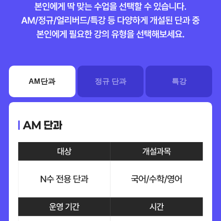
AM단과
정규 단과
특강